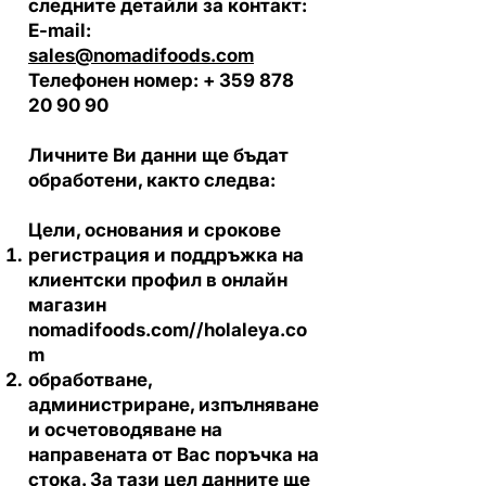
следните детайли за контакт:
E-mail:
sales@nomadifoods.com
Телефонен номер: +
359 878
20 90 90
Личните Ви данни ще бъдат
обработени, както следва:
Цели, основания и срокове
регистрация и поддръжка на
клиентски профил в онлайн
магазин
nomadifoods.com//holaleya.co
m
обработване,
администриране, изпълняване
и осчетоводяване на
направената от Вас поръчка на
стока. За тази цел данните ще