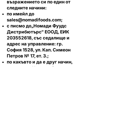
възражението си по един от
следните начини:
по имейл до
sales@nomadifoods.com
;
с писмо до„Номади Фуудс
Дистрибютърс“ ЕООД, ЕИК
203552618
, със седалище и
адрес на управление: гр.
София 1528, ул. Кап. Симеон
Петров № 17, ет. 3.;
по какъвто и да е друг начин,
посочен от Номади Фуудс
Дистрибютърс в съответното
директно маркетингово
съобщение – например чрез
линк за отказване, изпратен в
имейл.
Можете да упражните правото
си на достъп, коригиране или
изтриване на личните Ви